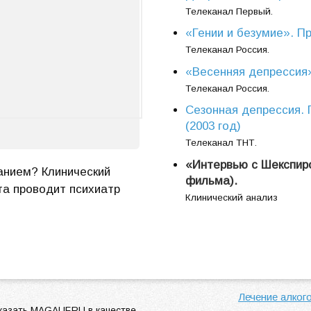
Телеканал Первый.
«Гении и безумие». Пр
Телеканал Россия.
«Весенняя депрессия»
Телеканал Россия.
Сезонная депрессия.
(2003 год)
Телеканал ТНТ.
«Интервью с Шекспиро
анием? Клинический
фильма).
та проводит психиатр
Клинический анализ
Лечение алког
азать MAGALIF.RU в качестве