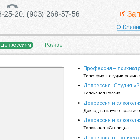
8-25-20,
(903) 268-57-56
Зап
О Клини
 депрессиям
Разное
Профессия – психиатр
Телеэфир в студии радиост
Депрессия. Студия «З
Телеканал Россия.
Депрессия и алкоголиз
Доклад на научно-практич
Депрессия и алкоголиз
Телеканал «Столица».
Депрессия в творчест