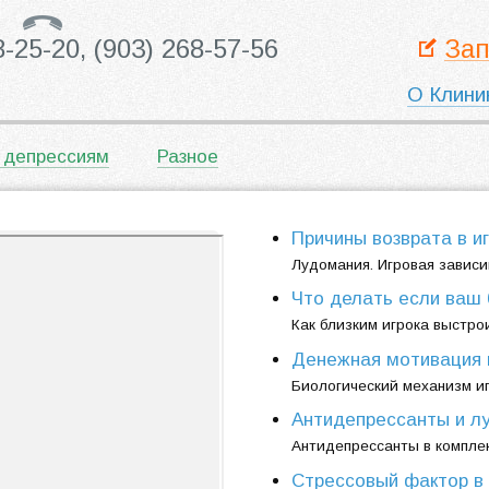
8-25-20,
(903) 268-57-56
Зап
О Клини
 депрессиям
Разное
Причины возврата в иг
Лудомания. Игровая завис
Что делать если ваш б
Как близким игрока выстр
Денежная мотивация
Биологический механизм иг
Антидепрессанты и л
Антидепрессанты в комплек
Стрессовый фактор в 