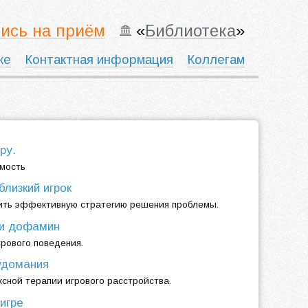
ись на приём
«
Библиотека
»
ке
Контактная информация
Коллегам
ру.
имость
лизкий игрок
оить эффективную стратегию решения проблемы.
 и дофамин
рового поведения.
удомания
сной терапии игрового расстройства.
игре