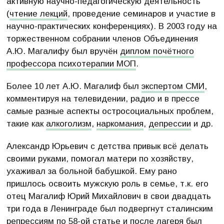
активную научно-педагогическую деятельность
(
чтение лекций
, проведение семинаров и участие в
научно-практических конференциях). В 2003 году на
торжественном собрании членов Объединения
А.Ю. Магалифу был вручён
диплом почётного
профессора психотерапии МОП
.
Более 10 лет А.Ю. Магалиф был
экспертом СМИ
,
комментируя на телевидении, радио и в прессе
самые разные аспекты остросоциальных проблем,
такие как
алкоголизм
,
наркомания
,
депрессии
и др.
Александр Юрьевич с детства привык всё делать
своими руками, помогал матери по хозяйству,
ухаживал за больной бабушкой. Ему рано
пришлось освоить мужскую роль в семье, т.к. его
отец Магалиф Юрий Михайлович в свои двадцать
три года в Ленинграде был подвергнут сталинским
репрессиям по 58-ой статье и после лагеря был