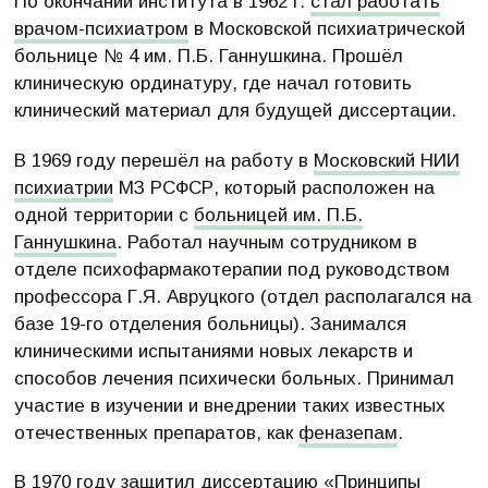
По окончании института в 1962 г.
стал работать
врачом-психиатром
в Московской психиатрической
больнице № 4 им. П.Б. Ганнушкина. Прошёл
клиническую ординатуру, где начал готовить
клинический материал для будущей диссертации.
В 1969 году перешёл на работу в
Московский НИИ
психиатрии
МЗ РСФСР, который расположен на
одной территории с
больницей им. П.Б.
Ганнушкина
. Работал научным сотрудником в
отделе психофармакотерапии под руководством
профессора Г.Я. Авруцкого (отдел располагался на
базе 19-го отделения больницы). Занимался
клиническими испытаниями новых лекарств и
способов лечения психически больных. Принимал
участие в изучении и внедрении таких известных
отечественных препаратов, как
феназепам
.
В 1970 году защитил диссертацию «Принципы