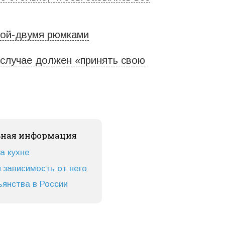
ной-двумя рюмками
случае должен «принять свою
ьная информация
а кухне
и зависимость от него
ьянства в России