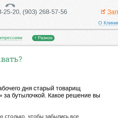
8-25-20,
(903) 268-57-56
Зап
О Клини
епрессиям
Разное
ывать?
рабочего дня старый товарищ
» за бутылочкой. Какое решение вы
ю столько, чтобы забылись все