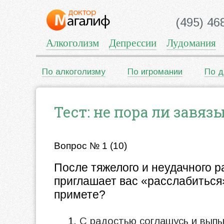
(495) 46
Алкоголизм
Депрессии
Лудомания
По алкоголизму
По игромании
По д
Тест: не пора ли завяз
Вопрос № 1 (10)
После тяжелого и неудачного 
приглашает вас «расслабиться
примете?
С радостью соглашусь и выпь