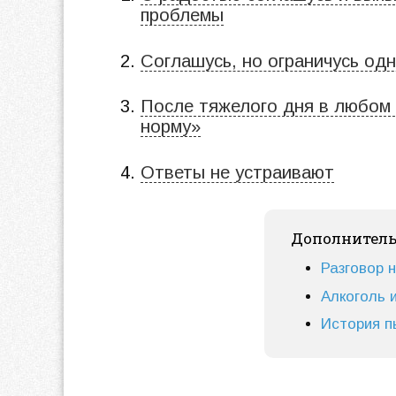
проблемы
Соглашусь, но ограничусь од
После тяжелого дня в любом 
норму»
Ответы не устраивают
Дополнител
Разговор н
Алкоголь 
История п