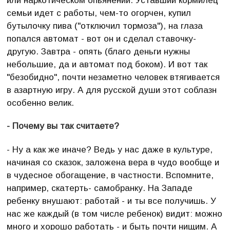
или наркотическом опьянении. Уставший кормилец
семьи идет с работы, чем-то огорчен, купил
бутылочку пива ("отключил тормоза"), на глаза
попался автомат - вот он и сделал ставочку-
другую. Завтра - опять (благо деньги нужны
небольшие, да и автомат под боком). И вот так
"безобидно", почти незаметно человек втягивается
в азартную игру. А для русской души этот соблазн
особенно велик.
- Почему вы так считаете?
- Ну а как же иначе? Ведь у нас даже в культуре,
начиная со сказок, заложена вера в чудо вообще и
в чудесное обогащение, в частности. Вспомните,
например, скатерть- самобранку. На Западе
ребенку внушают: работай - и ты все получишь. У
нас же каждый (в том числе ребенок) видит: можно
много и хорошо работать - и быть почти нищим. А